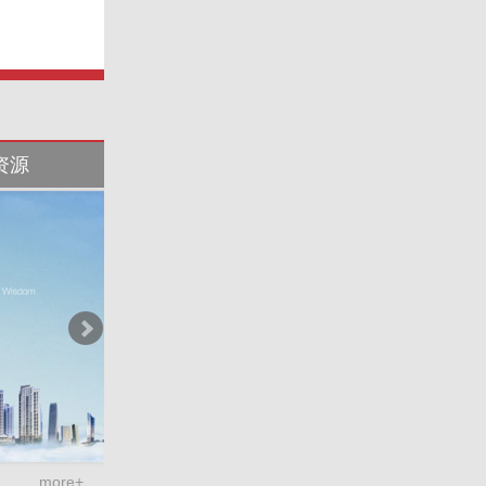
资源
中洲会
more+