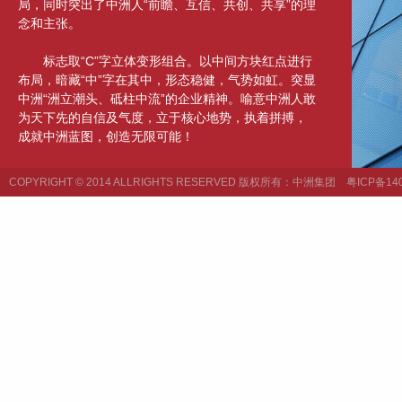
局，同时突出了中洲人“前瞻、互信、共创、共享”的理
念和主张。
标志取“C”字立体变形组合。以中间方块红点进行
布局，暗藏“中”字在其中，形态稳健，气势如虹。突显
中洲“洲立潮头、砥柱中流”的企业精神。喻意中洲人敢
为天下先的自信及气度，立于核心地势，执着拼搏，
成就中洲蓝图，创造无限可能！
COPYRIGHT © 2014 ALLRIGHTS RESERVED 版权所有：中洲集团
粤ICP备140